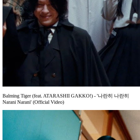
Balming Tiger (feat. ATARASHII GAKKO!) - '나란히 나란히
Narani Narani' (Official Video)