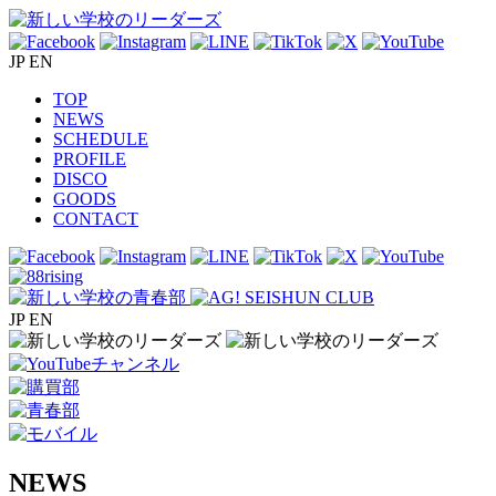
JP
EN
TOP
NEWS
SCHEDULE
PROFILE
DISCO
GOODS
CONTACT
JP
EN
NEWS