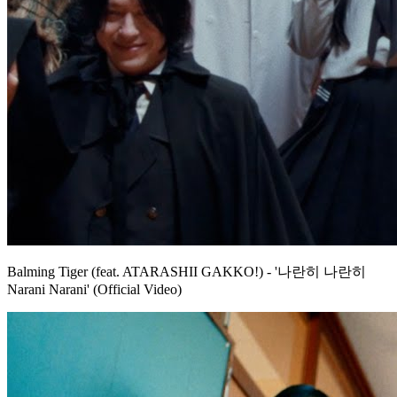
Balming Tiger (feat. ATARASHII GAKKO!) - '나란히 나란히
Narani Narani' (Official Video)