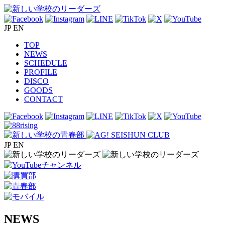
JP
EN
TOP
NEWS
SCHEDULE
PROFILE
DISCO
GOODS
CONTACT
JP
EN
NEWS