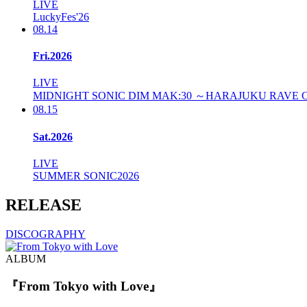
LIVE
LuckyFes'26
08.14
Fri.2026
LIVE
MIDNIGHT SONIC DIM MAK:30 ～HARAJUKU RAVE
08.15
Sat.2026
LIVE
SUMMER SONIC2026
RELEASE
DISCOGRAPHY
ALBUM
『From Tokyo with Love』