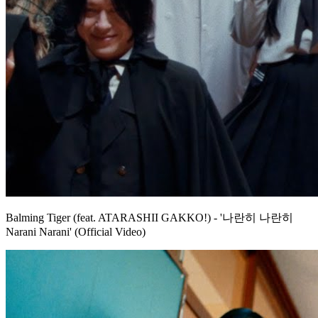
Balming Tiger (feat. ATARASHII GAKKO!) - '나란히 나란히
Narani Narani' (Official Video)