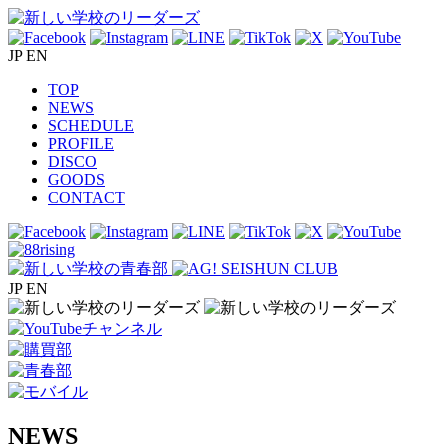
JP
EN
TOP
NEWS
SCHEDULE
PROFILE
DISCO
GOODS
CONTACT
JP
EN
NEWS