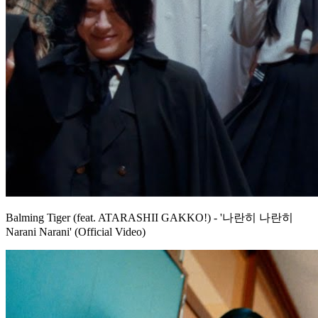
Balming Tiger (feat. ATARASHII GAKKO!) - '나란히 나란히
Narani Narani' (Official Video)