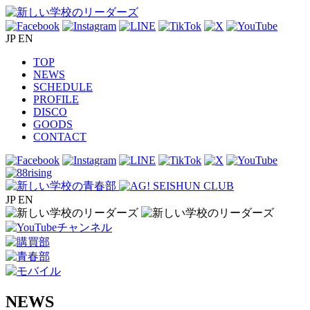
JP
EN
TOP
NEWS
SCHEDULE
PROFILE
DISCO
GOODS
CONTACT
JP
EN
NEWS