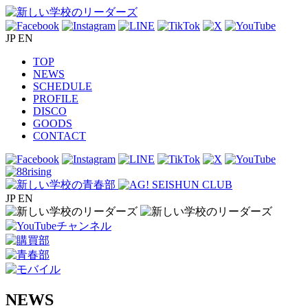
JP
EN
TOP
NEWS
SCHEDULE
PROFILE
DISCO
GOODS
CONTACT
JP
EN
NEWS