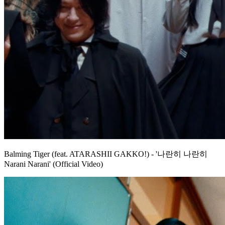
Balming Tiger (feat. ATARASHII GAKKO!) - '나란히 나란히
Narani Narani' (Official Video)