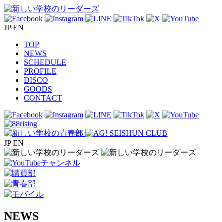
JP
EN
TOP
NEWS
SCHEDULE
PROFILE
DISCO
GOODS
CONTACT
JP
EN
NEWS