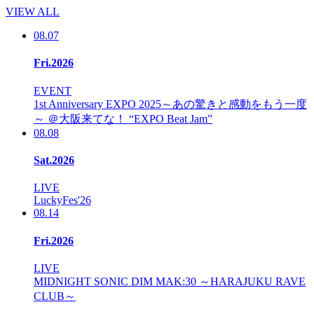
VIEW ALL
08.07
Fri.2026
EVENT
1st Anniversary EXPO 2025～あの驚きと感動をもう一度
～ ＠大阪来てな！ “EXPO Beat Jam”
08.08
Sat.2026
LIVE
LuckyFes'26
08.14
Fri.2026
LIVE
MIDNIGHT SONIC DIM MAK:30 ～HARAJUKU RAVE
CLUB～