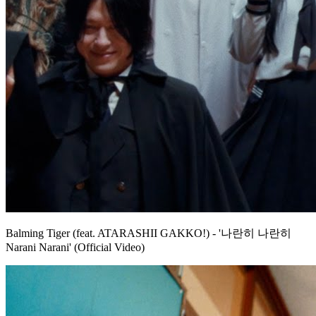
Balming Tiger (feat. ATARASHII GAKKO!) - '나란히 나란히
Narani Narani' (Official Video)