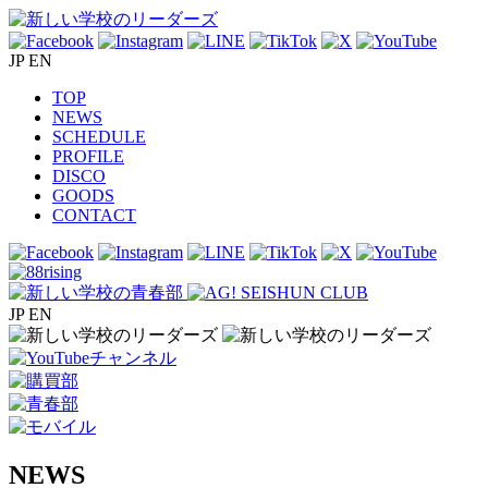
JP
EN
TOP
NEWS
SCHEDULE
PROFILE
DISCO
GOODS
CONTACT
JP
EN
NEWS