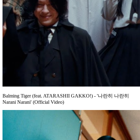
Balming Tiger (feat. ATARASHII GAKKO!) - '나란히 나란히
Narani Narani' (Official Video)